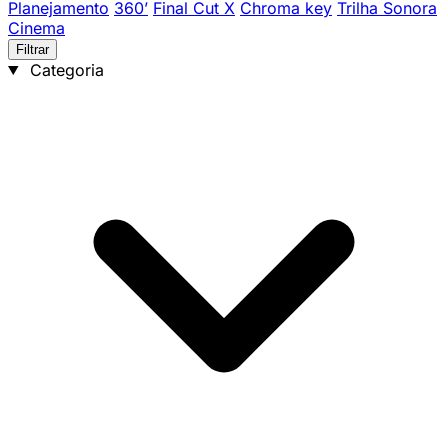
Planejamento
360’
Final Cut X
Chroma key
Trilha Sonora
Cinema
Filtrar
Categoria