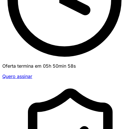
Oferta termina em
05
h
50
min
58
s
Quero assinar