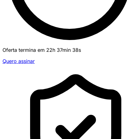
Oferta termina em
22
h
37
min
38
s
Quero assinar