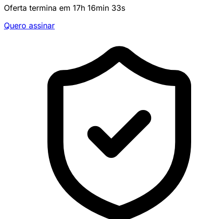
Oferta termina em
17
h
16
min
33
s
Quero assinar