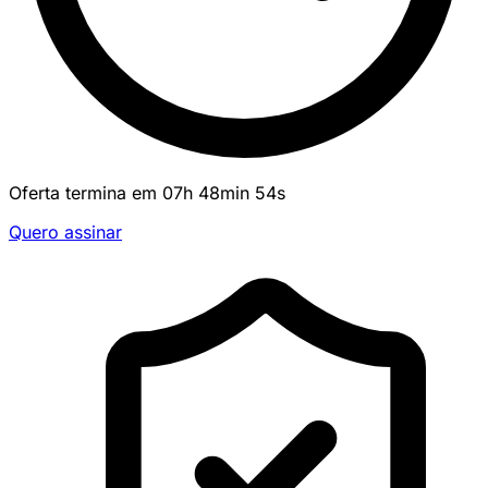
Oferta termina em
07
h
48
min
54
s
Quero assinar