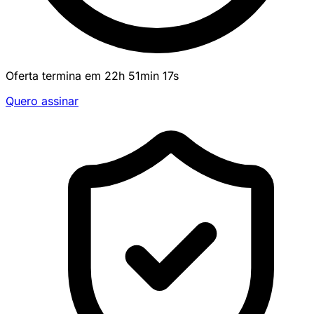
Oferta termina em
22
h
51
min
17
s
Quero assinar