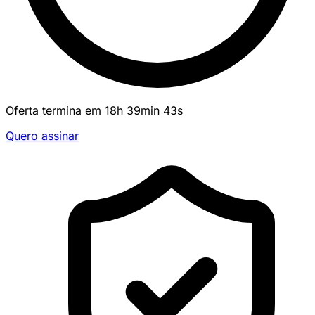
Oferta termina em
18
h
39
min
43
s
Quero assinar