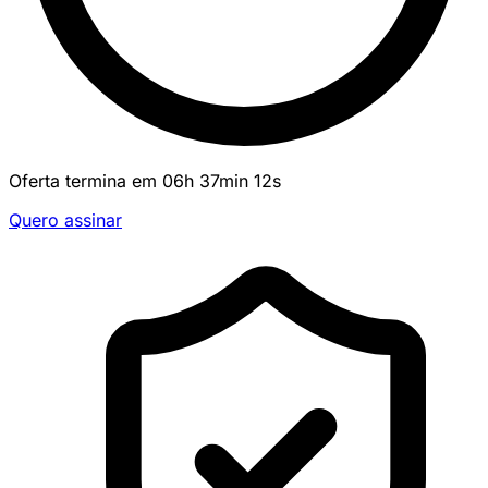
Oferta termina em
06
h
37
min
12
s
Quero assinar