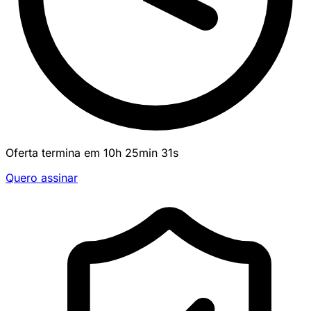
Oferta termina em
10
h
25
min
31
s
Quero assinar