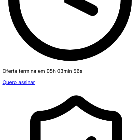
Oferta termina em
05
h
03
min
56
s
Quero assinar