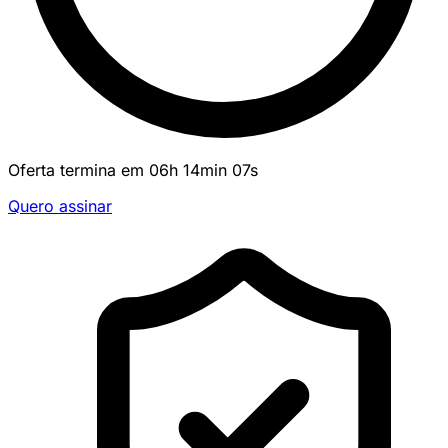
Oferta termina em
06
h
14
min
07
s
Quero assinar