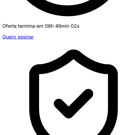
Oferta termina em
08
h
49
min
02
s
Quero assinar