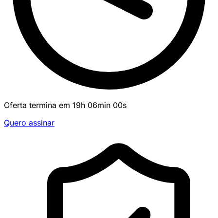
Oferta termina em
19
h
06
min
00
s
Quero assinar