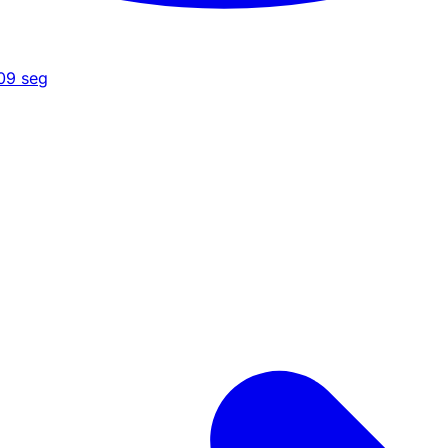
09
seg