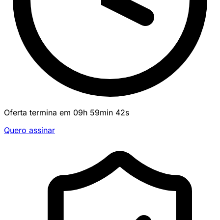
Oferta termina em
09
h
59
min
42
s
Quero assinar