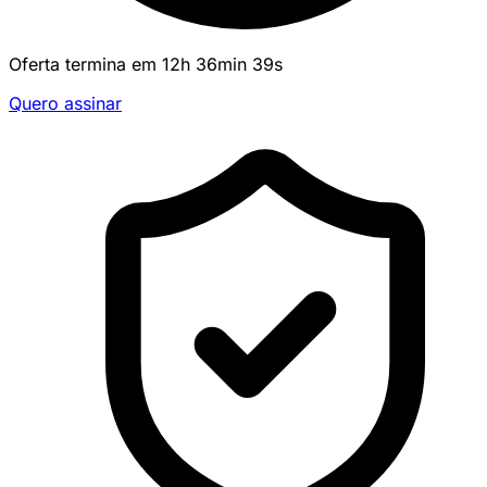
Oferta termina em
12
h
36
min
39
s
Quero assinar